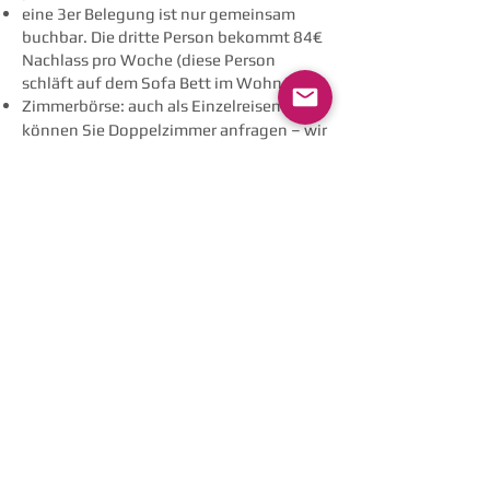
eine 3er Belegung ist nur gemeinsam
buchbar. Die dritte Person bekommt 84€
Nachlass pro Woche (diese Person
schläft auf dem Sofa Bett im Wohnraum)
Zimmerbörse: auch als Einzelreisender
können Sie Doppelzimmer anfragen – wir
versuchen einen Zimmerpartner für Sie
zu finden!
Begleitpersonen erhalten einen Rabatt in
Höhe von 150 € die Woche.
Nur Trainingsbetreuung:
1 Woche 550€
(Mindestbuchungszeitraum: 1 Woche)
.
Es gelten die
AGB der Ocean and Sports
GmbH
Einbuchendes Reisebüro und Camp-
Veranstalter:
Ocean and Sports GmbH
Boschetsrieder Str. 51 a