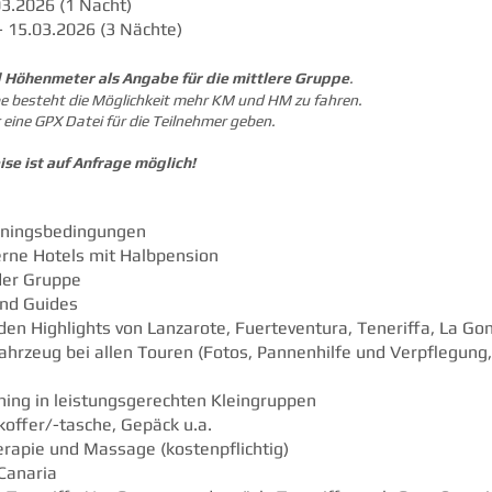
03.2026 (1 Nacht)
- 15.03.2026 (3 Nächte)
 Höhenmeter als Angabe für die mittlere Gruppe
.
pe besteht die Möglichkeit mehr KM und HM zu fahren.
r eine GPX Datei für die Teilnehmer geben.
ise ist auf Anfrage möglich!
ainingsbedingungen
erne Hotels mit Halbpension
der Gruppe
nd Guides
den Highlights von Lanzarote, Fuerteventura, Teneriffa, La G
ahrzeug bei allen Touren (Fotos, Pannenhilfe und Verpflegung
ning in leistungsgerechten Kleingruppen
offer/-tasche, Gepäck u.a.
erapie und Massage (kostenpflichtig)
Canaria