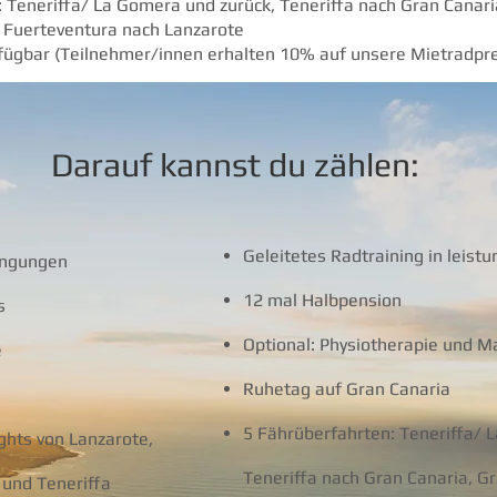
 Teneriffa/ La Gomera und zurück, Teneriffa nach Gran Canari
 Fuerteventura nach Lanzarote
fügbar (Teilnehmer/innen erhalten 10% auf unsere Mietradpre
Darauf kannst du zählen:
Geleitetes Radtraining in leis
ingungen
12 mal Halbpension
s
Optional: Physiotherapie und Ma
e
Ruhetag auf Gran Canaria
5 Fährüberfahrten: Teneriffa/ 
ghts von Lanzarote,
Teneriffa nach Gran Canaria, G
 und Teneriffa