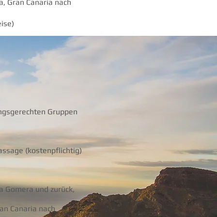
a, Gran Canaria nach
ise)
tungsgerechten Gruppen
ssage (kostenpflichtig)
La Gomera und zurück,
ran Canaria nach