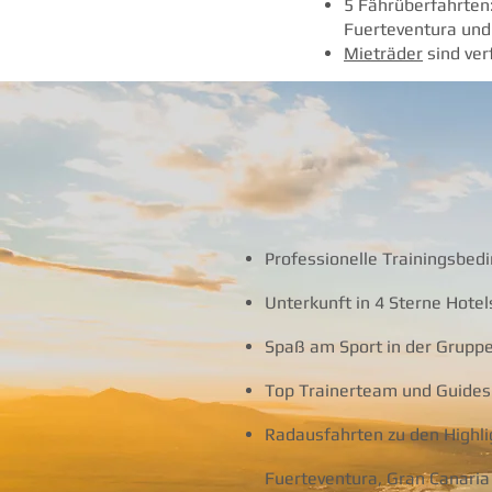
5 Fährüberfahrten:
Fuerteventura und
Mieträder
sind ver
Professionelle Trainingsbed
Unterkunft in 4 Sterne Hotel
Spaß am Sport in der Grupp
Top Trainerteam und Guides
Radausfahrten zu den Highli
Fuerteventura, Gran Canaria