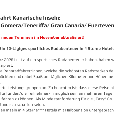
ahrt Kanarische Inseln:
a Gomera/Teneriffa/ Gran Canaria/ Fuerteve
n neuen Terminen im November aktualisiert!
Ein 12-tägiges sportliches Radabenteuer in 4 Sterne Hotel
ärz 2026 Lust auf ein sportliches Radabenteuer haben, haben 
ipiert.
alle Rennradfahrer/innen, welche die schönsten Radstrecken d
möchten und dabei Spaß am täglichen Kilometer und Höhenme
.
tete Leistungsgruppen an. Zu beachten ist, dass diese Reise ni
ollte für den/die Teilnehmer/in möglich sein an mehreren Tage
 fahren zu können. Als Mindestanforderung für die „Easy“ Gr
Stunde zu schaffen seien.
en Inseln in 4 Sterne**** Hotels mit Halbpension untergebracht