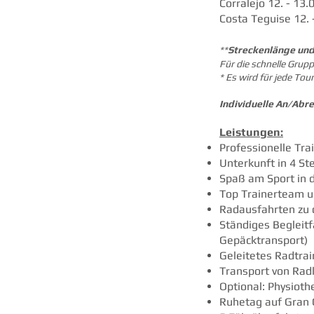
Corralejo 12. - 13.
Costa Teguise 12. 
**
Streckenlänge und
Für die schnelle Grup
* Es wird für jede Tou
Individuelle An/Abre
Leistungen:
Professionelle Tr
Unterkunft in 4 St
Spaß am Sport in 
Top Trainerteam u
Radausfahrten zu 
Ständiges Begleitf
Gepäcktransport)
Geleitetes Radtrai
Transport von Radk
Optional: Physioth
Ruhetag auf Gran 